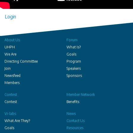
Login
About Us
Forum
UHPH
What Is?
We Are
Goals
Directing Committee
Program
Join
Speakers
Newsfeed
Sponsors
Members
Contest
Member Network
Contest
Benefits
Vi-labs
News
What Are They?
Contact Us
Goals
Resources