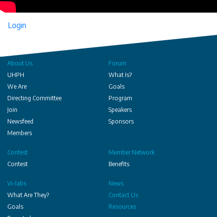
Login
About Us
Forum
UHPH
What Is?
We Are
Goals
Directing Committee
Program
Join
Speakers
Newsfeed
Sponsors
Members
Contest
Member Network
Contest
Benefits
Vi-labs
News
What Are They?
Contact Us
Goals
Resources