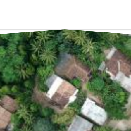
 nacionales integr
a del suelo, la viv