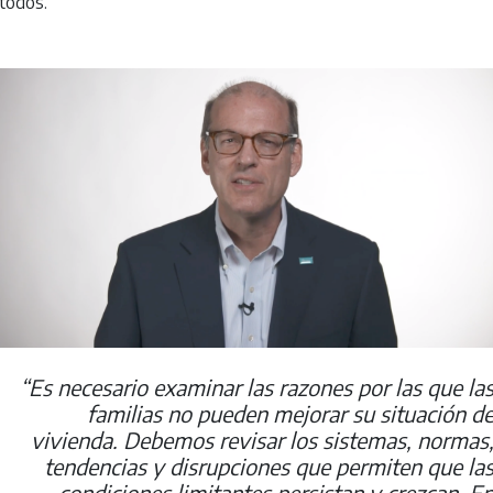
todos.
“Es necesario examinar las razones por las que la
familias no pueden mejorar su situación d
vivienda. Debemos revisar los sistemas, normas
tendencias y disrupciones que permiten que la
condiciones limitantes persistan y crezcan. E