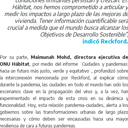
Hábitat, nos hemos comprometido a articular 
medir los impactos a largo plazo de las mejoras d
vivienda. Tener información cuantificable ser
crucial a medida que el mundo busca alcanzar lo
Objetivos de Desarrollo Sostenible”
indicó Reckford
Por su parte,
Maimunah Mohd, directora ejecutiva d
ONU Hábitat
, por medio del informe ¨Ciudades y pandemias
hacia un futuro más justo, verde y equitativo¨, profundizó sobr
la interconexión mencionada por Reckford, al explicar cóm
durante la pandemia, las ciudades en todo el mundo han sido lo
escenarios clave en la propagación del virus y, a la vez, ha
experimentado el impacto de esta crisis en su dinámica 
funcionalidad. Hoy, esta relación pandemia-ciudades, alerta a lo
gobiernos sobre las transformaciones urbanas de largo plaz
necesarias y cómo deben ser encausadas hacia una mayo
resiliencia de cara a futuras pandemias.