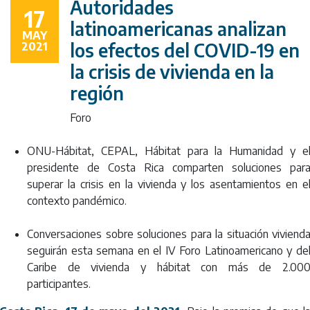
crisis de vivienda
Autoridades
17
latinoamericanas analizan
MAY
en la región
los efectos del COVID-19 en
2021
la crisis de vivienda en la
región
Foro
ONU-Hábitat, CEPAL, Hábitat para la Humanidad y e
presidente de Costa Rica comparten soluciones par
superar la crisis en la vivienda y los asentamientos en e
contexto pandémico.
Conversaciones sobre soluciones para la situación viviend
seguirán esta semana en el IV Foro Latinoamericano y de
Caribe de vivienda y hábitat con más de 2.00
participantes.