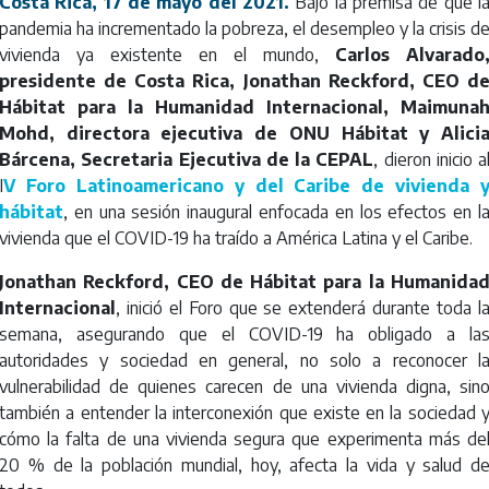
Costa Rica, 17 de mayo del 2021.
Bajo la premisa de que l
pandemia ha incrementado la pobreza, el desempleo y la crisis d
vivienda ya existente en el mundo,
Carlos Alvarado
presidente de Costa Rica, Jonathan Reckford, CEO d
Hábitat para la Humanidad Internacional, Maimuna
Mohd, directora ejecutiva de ONU Hábitat y Alici
Bárcena, Secretaria Ejecutiva de la CEPAL
, dieron inicio a
I
V Foro Latinoamericano y del Caribe de vivienda 
hábitat
, en una sesión inaugural enfocada en los efectos en l
vivienda que el COVID-19 ha traído a América Latina y el Caribe.
Jonathan Reckford, CEO de Hábitat para la Humanida
Internacional
, inició el Foro que se extenderá durante toda l
semana, asegurando que el COVID-19 ha obligado a la
autoridades y sociedad en general, no solo a reconocer l
vulnerabilidad de quienes carecen de una vivienda digna, sin
también a entender la interconexión que existe en la sociedad 
cómo la falta de una vivienda segura que experimenta más de
20 % de la población mundial, hoy, afecta la vida y salud d