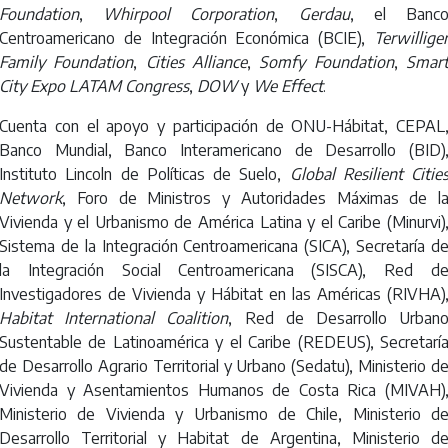
Foundation
,
Whirpool Corporation
,
Gerdau
, el Banc
Centroamericano de Integración Económica (BCIE),
Terwillige
Family Foundation
,
Cities Alliance
,
Somfy Foundation
,
Smar
City Expo LATAM Congress
,
DOW
y
We Effect
.
Cuenta con el apoyo y participación de ONU-Hábitat, CEPAL
Banco Mundial, Banco Interamericano de Desarrollo (BID)
Instituto Lincoln de Políticas de Suelo,
Global Resilient Citie
Network
, Foro de Ministros y Autoridades Máximas de l
Vivienda y el Urbanismo de América Latina y el Caribe (Minurvi)
Sistema de la Integración Centroamericana (SICA), Secretaría d
la Integración Social Centroamericana (SISCA), Red d
Investigadores de Vivienda y Hábitat en las Américas (RIVHA)
Habitat International Coalition
, Red de Desarrollo Urban
Sustentable de Latinoamérica y el Caribe (REDEUS), Secretarí
de Desarrollo Agrario Territorial y Urbano (Sedatu), Ministerio d
Vivienda y Asentamientos Humanos de Costa Rica (MIVAH)
Ministerio de Vivienda y Urbanismo de Chile, Ministerio d
Desarrollo Territorial y Habitat de Argentina, Ministerio d