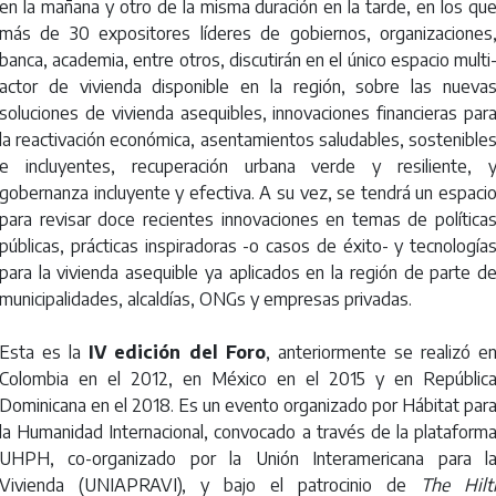
en la mañana y otro de la misma duración en la tarde, en los qu
más de 30 expositores líderes de gobiernos, organizaciones
banca, academia, entre otros, discutirán en el único espacio multi
actor de vivienda disponible en la región, sobre las nueva
soluciones de vivienda asequibles, innovaciones financieras par
la reactivación económica, asentamientos saludables, sostenible
e incluyentes, recuperación urbana verde y resiliente, 
gobernanza incluyente y efectiva. A su vez, se tendrá un espaci
para revisar doce recientes innovaciones en temas de política
públicas, prácticas inspiradoras -o casos de éxito- y tecnología
para la vivienda asequible ya aplicados en la región de parte d
municipalidades, alcaldías, ONGs y empresas privadas.
Esta es la
IV edición del Foro
, anteriormente se realizó e
Colombia en el 2012, en México en el 2015 y en Repúblic
Dominicana en el 2018. Es un evento organizado por Hábitat par
la Humanidad Internacional, convocado a través de la plataform
UHPH, co-organizado por la Unión Interamericana para l
Vivienda (UNIAPRAVI), y bajo el patrocinio de
The Hilt