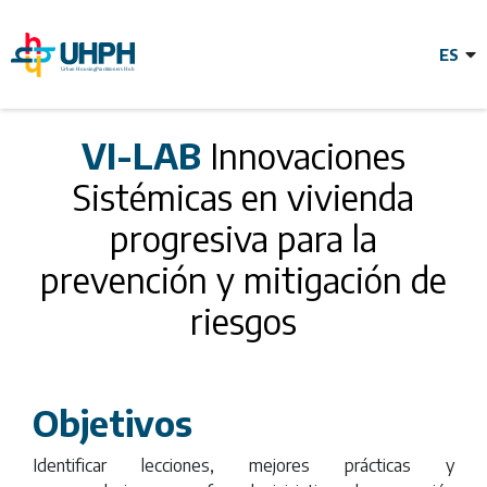
Pasar
al
contenido
principal
VI-LAB
VI-LAB
Innovaciones
Sistémicas en vivienda
Innovaciones
progresiva para la
Sistémicas en
prevención y mitigación de
riesgos
vivienda
progresiva para
Objetivos
Identificar lecciones, mejores prácticas y