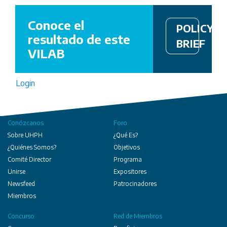
Conoce el
POLICY
resultado de este
BRIEF
VILAB
Login
Conózcanos
Foro
Sobre UHPH
¿Qué Es?
¿Quiénes Somos?
Objetivos
Comité Director
Programa
Unirse
Expositores
Newsfeed
Patrocinadores
Miembros
Concurso
Red de Miembros