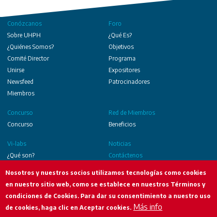
Conózcanos
Foro
Sobre UHPH
¿Qué Es?
¿Quiénes Somos?
Objetivos
Comité Director
Programa
Unirse
Expositores
Newsfeed
Patrocinadores
Miembros
Concurso
Red de Miembros
Concurso
Beneficios
Vi-labs
Noticias
¿Qué son?
Contáctenos
Objetivos
Recursos
Nosotros y nuestros socios utilizamos tecnologías como cookies
Ejecutados
en nuestro sitio web, como se establece en nuestros Términos y
condiciones de Cookies. Para dar su consentimiento a nuestro uso
Social
Más info
de cookies, haga clic en Aceptar cookies.