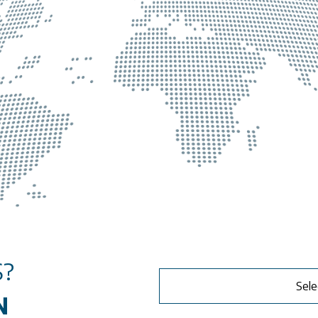
S?
Sele
N